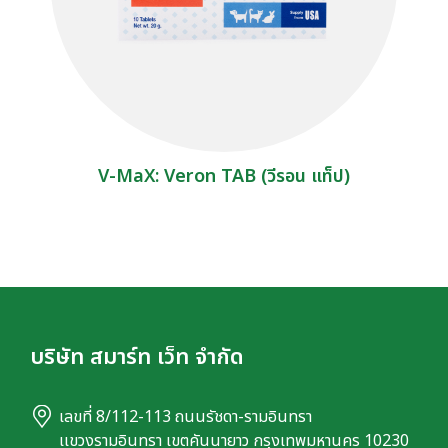
V-MaX: Veron TAB (วีรอน แท็ป)
บริษัท สมาร์ท เว็ท จำกัด
เลขที่ 8/112-113 ถนนรัชดา-รามอินทรา
เเขวงรามอินทรา เขตคันนายาว กรุงเทพมหานคร 10230